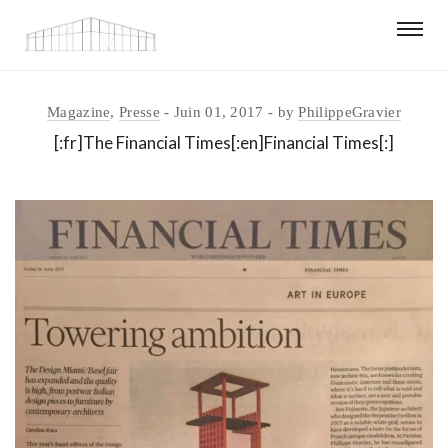
Magazine
,
Presse
Juin 01, 2017
by
PhilippeGravier
[:fr]The Financial Times[:en]Financial Times[:]