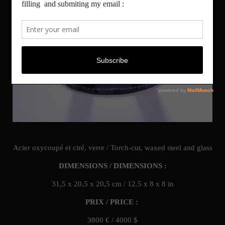
Acier oxycoupé et ciré, verre /
Torch-cut, waxed steel and glass
DIMENSIONS / DIMENSIONS :
31,5 x 20,5 x 20,5 cm /
12.5 x 8 x 8 in
PRIX / PRICE :
3800 € / 4000 $